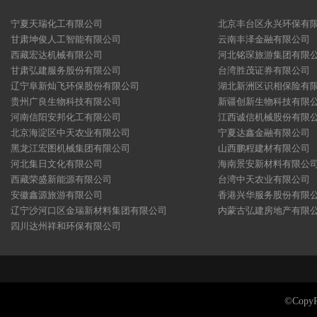
宁夏天瑞化工有限公司
北京丰台区永兴环保有
甘肃坤俊人工智能有限公司
云南丰泽金融有限公司
西藏宏达机械有限公司
河北铭琛旅游集团有限
甘肃弘建服务股份有限公司
台湾胜茂证券有限公司
辽宁阜新灿飞环保股份有限公司
湖北新洲区识相保险有
贵州广良生物科技有限公司
新疆创新生物科技有限
河南信阳安邦化工有限公司
江西诚信机械股份有限
北京海淀区中天农业有限公司
宁夏达鑫金融有限公司
黑龙江宏图机械集团有限公司
山西鹏程建材有限公司
河北集日文化有限公司
海南景安新材料有限公
西藏荣盛新能源有限公司
台湾中天农业有限公司
安徽鑫源旅游有限公司
香港兴华服务股份有限
辽宁沙河口区金瑞新材料集团有限公司
内蒙古弘建房地产有限
四川达州祥和环保有限公司
©Cop